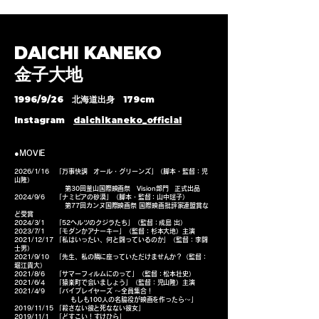
DAICHI KANEKO
​金子大地
1996/9/26 北海道出身 179cm
Instagram
daichikaneko_official
●MOVIE
2026/1/16 「万事快調 オール・グリーンズ」（脚本・監督：児
山隆）
​ 第30回釜山国際映画祭 Vision部門 正式出品
2024/9/6 「ナミビアの砂漠」（脚本・監督：山中瑶子）
第77回カンヌ国際映画祭 国際映画批評家連盟賞な
ど受賞
2024/3/1 「52ヘルツのクジラたち」（監督：成島 出）
2023/7/1 「モダンかアナーキー」（監督：杉本大地）
主演
2021/12/17 「私はいったい、何と闘っているのか」（監督：李闘
士男）
2021/9/10 「先生、私の隣に座っていただけませんか？（監督：
堀江貴大）
2021/8/6 「サマーフィルムにのって」（監督：松本壮史）
2021/6/4 「猿楽町で会いましょう」（監督：児山隆）主演
2021/4/9 「バイプレイヤーズ ～全員集合！
もしも100人の名脇役が映画を作ったら～」
2019/11/15 「殺さない彼と死なない彼女」
2019/11/1 「どすこい！すけひら」