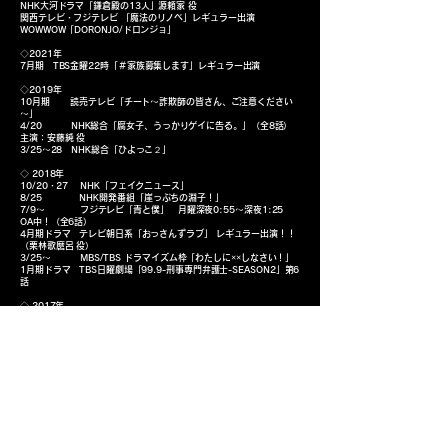
NHK大河ドラマ「鎌倉殿の13人」源頼家 役
関西テレビ・フジテレビ 「魔法のリノベ」レギュラー出演
WOWWOW「DORONJO/ドロンジョ」
◇2021年
7月期 TBS金曜22時「＃家族募集します」レギュラー出演
◇2019年
10月期 読売テレビ「チート～詐欺師の皆さん、ご注意ください
～」
4/20 NHK総合「腐女子、うっかりゲイに告る。」（全8話）
主演：安藤純 役
3/25～28 NHK総合「ひよっこ２」
◇ 2018年
10/20・27 NHK「フェイクニュース」
8/25 NHK開発番組「崖っぷちの淵子！」
7/9～ フジテレビ「青と僕」 月曜深夜0:55～深夜1:25
OA中！（全6話）
4月期ドラマ テレビ朝日系「おっさんずラブ」 レギュラー出演！！
（栗林歌麿呂 役）
3/25～ MBS/TBS ドラマイズム枠「わたしに××しなさい！」
1月期ドラマ TBS日曜劇場「99.9-刑事専門弁護士-SEASON2」第6
話
◇ 2017年
10月期ドラマ 関西テレビ・フジテレビ「明日の約束」レギュラー出
演 長谷部大翔役
7月期ドラマ テレビ「下北沢ダイハード」第9話ゲスト主役
◇ 2016年
4月期 TBS「重版出来！」 準レギュラー出演
4月期 テレビ東京「昼のセント酒」 レギュラー出演
3/6 日本テレビ「臨床犯罪学者 火村英生の推理」 第8話ゲスト
出演
1/3 フジテレビ新春スペシャルドラマ「坊っちゃん」