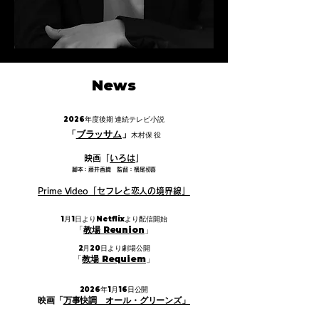
News
2026年度後期 連続テレビ小説
「
ブラッサム
」
木村保 役
p
映画「
いろは
」
脚本：藤井香織 監督：横尾初喜
Prime Video「セフレと恋人の境界線」
1月1日よりNetflixより配信開始
「
教場 Reunion
」
2月20日より劇場公開
「
教場 Requiem
」
2026年1月16日公開
映画「
万事快調 オール・グリーンズ」