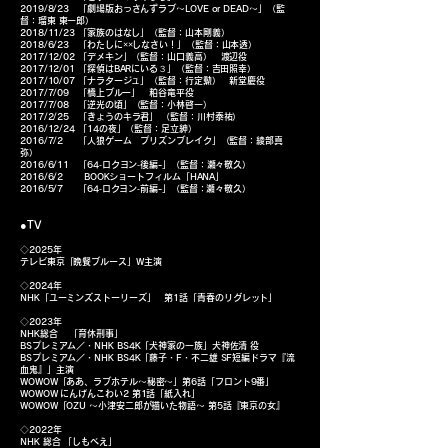
2019/8/23 「劇場版おっさんずラブ～LOVE or DEAD～」（監
督：瑠東 東一郎）
2018/11/23 「家族のはなし」（監督：山本剛義）
2018/6/23 「わたしに××しなさい！」（監督：山本透）
2017/12/02 「デメキン」（監督：山口義高） 渡辺役
2017/12/01 「探偵はBARにいる３」（監督：吉田照幸）
2017/10/07 「ナラタージュ」（監督：行定勲） 新堂慶役
2017/7/09 「橋上ブルー」 粕谷竜平役
2017/7/08 「逆光の頃」（監督：小林啓一）
2017/2/25 「きょうのキラ君」 （監督：川村泰祐）
2016/12/24 「14の夜」（監督：足立紳）
2016/7/2 「人狼ゲーム プリズンブレイク」（監督：綾部真
弥）
2016/6/11 「64‐ロクヨン‐後編-」（監督：瀬々敬久）
2016/6/2 BOOKショートフィルム「HANA」
2016/5/7 「64‐ロクヨン‐前編-」（監督：瀬々敬久）
●TV
◇2025年
テレビ東京「晩餐ブルース」W主演​
◇2024年
NHK「ユーミンズストーリーズ」 第1話「青春のリグレット」
◇2023年
NHK総合 「育休刑事」
BSプレミアム／・NHK BS4K「犬神家の一族」犬神佐清 役
BSプレミアム／・NHK BS4K「藤子・F・不二雄 SF短編ドラマ『流
血鬼』」
主演
WOWOW「ああ、ラブホテル〜秘密〜」第6話「フロント9番」
WOWOW にんげんこわい2 第1話「紙入れ」
WOWOW「OZU 〜小津安二郎が描いた物語〜 第5話『東京の女』
◇2022年
NHK 総合 「しもべえ」